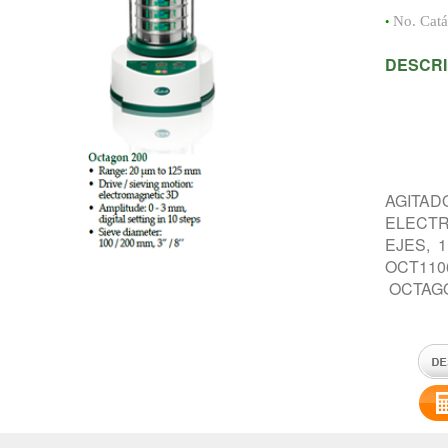
•
No. Cat
DESCRI
AGITADO
ELECTR
EJES, 
OCT110
OCTAGO