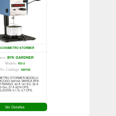
SCOSIMETRO STORMER
BYK GARDNER
rca:
KU-2
Modelo:
020102
No. Catálogo:
METRO STORMER MODELO
TALOGO 020102, MARCA BYK
RANGO: 40 A 141 KU, 32 A
0 Gm, 27 A 5274 CPS.
UCION: 0.1 G, 0.7 CPS.
Ver Detalles