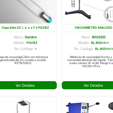
Copa Zahn EZ 1, 2, 3, 4 Y 5 PGVIEZ
VISCOSIMETRO ANALOGO
Gardco
BIUGED
Marca:
Marca:
PGVIEZ
BL-BGD151/1
Modelo:
Modelo:
1
BL-BGD151/1
No. Catálogo:
No. Catálogo:
opa de viscosidad Zahn con tolerancia
Medición de viscosidad fricción y
garantizada del 3% cumple y excede
viscosidad absoluta del líquido. Tie
ASTM D4212
cuatro rotores (#1 al #4) Rango 0 a
100,000 mPa.s
Ver Detalles
Ver Detalles