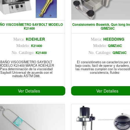
ÑO VISCOSÍMETRO SAYBOLT MODELO
Consistometro Boswick, Qun long In
K21400
QIMZ35C
KOEHLER
HEEDDING
Marca:
Marca:
K21400
QIMZ35C
Modelo:
Modelo:
K21400
QIMZ35C
No. Catálogo:
No. Catálogo:
BAÑO VISCOSÍMETRO SAYBOLT
El consistómetro se caracteriza por 
MODELO K21400 MARCA KOEHLER
bajo costo, fácil de operar y duradero.
Para determinación de la viscosidad
las muestras cumplen con la viscosid
Saybolt Universal de acuerdo con el
consistencia, fluidez
método ASTM D88.
Ver Detalles
Ver Detalles