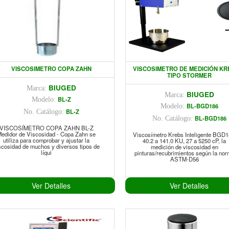
VISCOSIMETRO COPA ZAHN
VISCOSIMETRO DE MEDICIÓN KR
TIPO STORMER
BIUGED
Marca:
BIUGED
Marca:
BL-Z
Modelo:
BL-BGD186
Modelo:
BL-Z
No. Catálogo:
BL-BGD186
No. Catálogo:
VISCOSÍMETRO COPA ZAHN BL-Z
edidor de Viscosidad - Copa Zahn se
Viscosímetro Krebs Inteligente BGD1
utiliza para comprobar y ajustar la
40.2 a 141.0 KU, 27 a 5250 cP, la
scosidad de muchos y diversos tipos de
medición de viscosidad en
líqui
pinturas/recubrimientos según la no
ASTM-D56
Ver Detalles
Ver Detalles