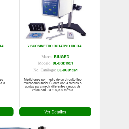
TAL
VISCOSIMETRO ROTATIVO DIGITAL
BIUGED
Marca:
BL-BGD152/1
Modelo:
BL-BGD152/1
No. Catálogo:
nes
Mediciones por medio de un circuito tipo
as 3
microcomputador Cuenta con 4 rotores o
agujas para medir diferentes rangos de
velocidad 0 a 100,000 mPa.s
Ver Detalles