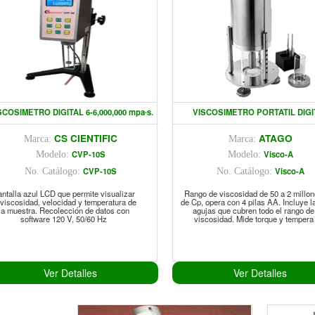
SCOSIMETRO DIGITAL 6-6,000,000 mpa∙s.
VISCOSIMETRO PORTATIL DIGI
CS CIENTIFIC
ATAGO
Marca:
Marca:
CVP-10S
Visco-A
Modelo:
Modelo:
CVP-10S
Visco-A
No. Catálogo:
No. Catálogo:
ntalla azul LCD que permite visualizar
Rango de viscosidad de 50 a 2 millo
 viscosidad, velocidad y temperatura de
de Cp, opera con 4 pilas AA. Incluye l
la muestra. Recolección de datos con
agujas que cubren todo el rango de
software 120 V, 50/60 Hz
viscosidad. Mide torque y tempera
Ver Detalles
Ver Detalles