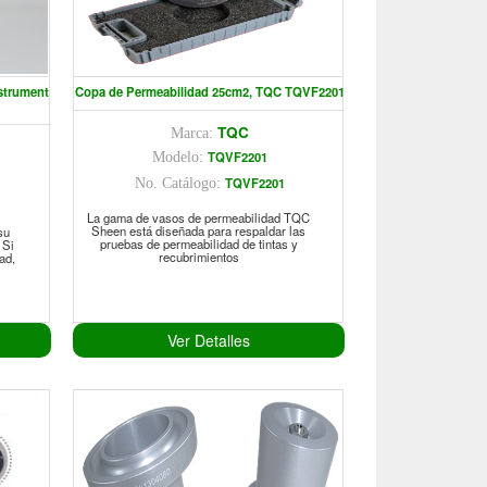
strument
Copa de Permeabilidad 25cm2, TQC TQVF2201
TQC
Marca:
TQVF2201
Modelo:
TQVF2201
No. Catálogo:
La gama de vasos de permeabilidad TQC
Sheen está diseñada para respaldar las
su
pruebas de permeabilidad de tintas y
 Si
recubrimientos
ad,
Ver Detalles