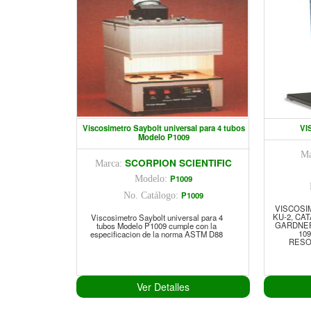
Viscosimetro Saybolt universal para 4 tubos
VI
Modelo P1009
Ma
SCORPION SCIENTIFIC
Marca:
P1009
Modelo:
P1009
No. Catálogo:
VISCOSI
KU-2, CA
Viscosimetro Saybolt universal para 4
GARDNER 
tubos Modelo P1009 cumple con la
109
especificacion de la norma ASTM D88
RESOL
Ver Detalles