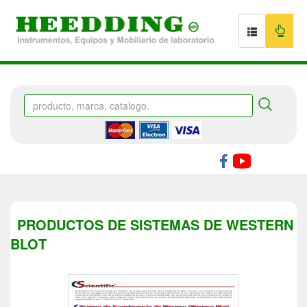
PRODUCTOS DE SISTEMAS DE WESTERN
BLOT