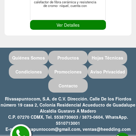
calefactor de fibra cerámica y resistencia
de cromo- níquel, cuenta con
Ver Detalles
Quiénes Somos
Productos
Hojas Técnicas
Condiciones
Promociones
Aviso Privacidad
Contacto
Rivasapuntocom, S.A. de C.V. Dirección. Calle De los Fiordos
número 19 casa 2, Colonia Residencial Acueducto de Guadalupe
Alcaldía Gustavo A Madero
C.P. 07270 CDMX, Tel. 5538730603 / 3873-0604, WhatsApp.
5510713001
E-mail: rivasapuntocom@gmail.com, ventas@heedding.com