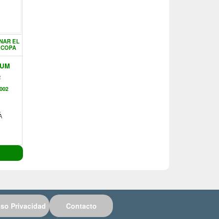
NAR EL
 COPA
EUM
2
002
L
A
iso Privacidad
Contacto