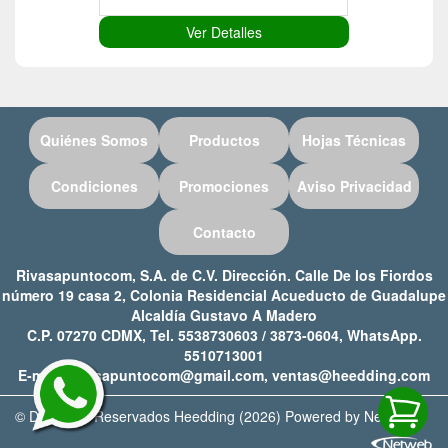
Ver Detalles
Quiénes Somos
Productos
Hojas Técnicas
Condiciones
Promociones
Aviso Privacidad
Contacto
Rivasapuntocom, S.A. de C.V. Dirección. Calle De los Fiordos
número 19 casa 2, Colonia Residencial Acueducto de Guadalupe
Alcaldía Gustavo A Madero
C.P. 07270 CDMX, Tel. 5538730603 / 3873-0604, WhatsApp.
5510713001
E-mail: rivasapuntocom@gmail.com, ventas@heedding.com
© Derechos Reservados Heedding (2026) Powered by Netweb