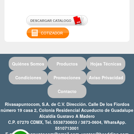
Quiénes Somos
Productos
Hojas Técnicas
Condiciones
Promociones
Aviso Privacidad
Contacto
Rivasapuntocom, S.A. de C.V. Dirección. Calle De los Fiordos
número 19 casa 2, Colonia Residencial Acueducto de Guadalupe
Alcaldía Gustavo A Madero
C.P. 07270 CDMX, Tel. 5538730603 / 3873-0604, WhatsApp.
5510713001
E-mail: rivasapuntocom@gmail.com, ventas@heedding.com