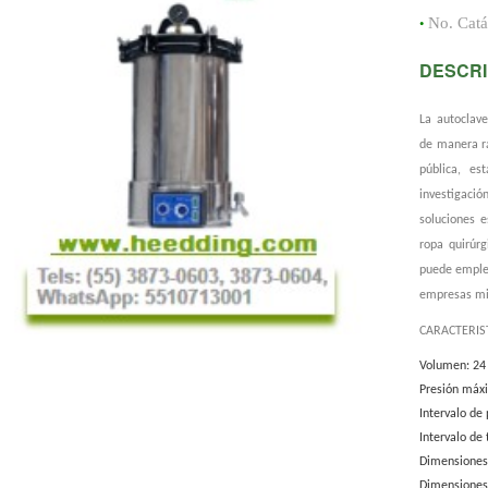
•
No. Cat
DESCRI
La autoclave
de manera rá
pública, est
investigación
soluciones e
ropa quirúrg
puede emplea
empresas mi
CARACTERIS
Volumen: 24 
Presión máx
Intervalo de
Intervalo de
Dimensiones
Dimensiones