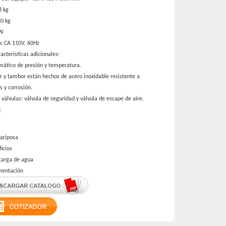
8 kg
20 kg
kW
: CA 110V, 60Hz
acterísticas adicionales:
mático de presión y temperatura.
r y tambor están hechos de acero inoxidable resistente a
is y corrosión.
 válvulas: válvula de seguridad y válvula de escape de aire.
:
ariposa
ficios
carga de agua
mentación