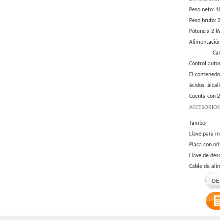
Peso neto: 1
Peso bruto: 
Potencia 2 
Alimentación
Car
Control auto
El contenedo
ácidos, álcal
Cuenta con 2
ACCESORIOS
Tambor
Llave para m
Placa con ori
Llave de des
Cable de ali