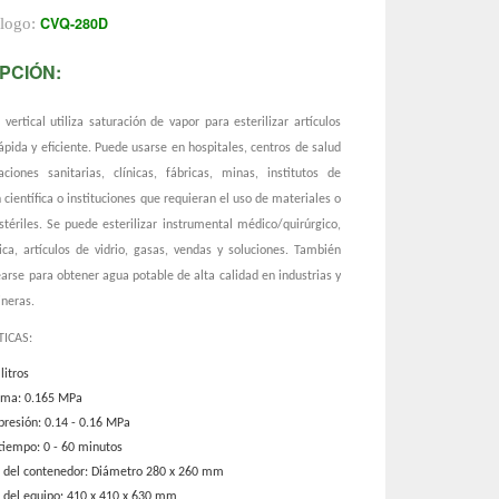
CVQ-280D
álogo:
PCIÓN:
 vertical utiliza saturación de vapor para esterilizar artículos
pida y eficiente. Puede usarse en hospitales, centros de salud
aciones sanitarias, clínicas, fábricas, minas, institutos de
 científica o instituciones que requieran el uso de materiales o
stériles. Se puede esterilizar instrumental médico/quirúrgico,
ica, artículos de vidrio, gasas, vendas y soluciones. También
rse para obtener agua potable de alta calidad en industrias y
neras.
TICAS:
litros
ima: 0.165 MPa
 presión: 0.14 - 0.16 MPa
 tiempo: 0 - 60 minutos
 del contenedor: Diámetro 280 x 260 mm
 del equipo: 410 x 410 x 630 mm