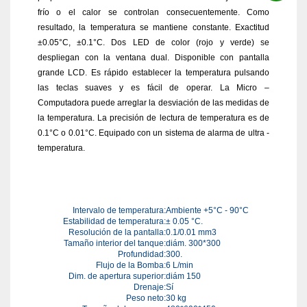
frío o el calor se controlan consecuentemente. Como
resultado, la temperatura se mantiene constante. Exactitud
±0.05°C, ±0.1°C. Dos LED de color (rojo y verde) se
despliegan con la ventana dual. Disponible con pantalla
grande LCD. Es rápido establecer la temperatura pulsando
las teclas suaves y es fácil de operar. La Micro –
Computadora puede arreglar la desviación de las medidas de
la temperatura. La precisión de lectura de temperatura es de
0.1°C o 0.01°C. Equipado con un sistema de alarma de ultra -
temperatura.
Intervalo de temperatura:
Ambiente +5°C - 90°C
Estabilidad de temperatura:
± 0.05 °C.
Resolución de la pantalla:
0.1/0.01 mm3
Tamaño interior del tanque:
diám. 300*300
Profundidad:
300.
Flujo de la Bomba:
6 L/min
Dim. de apertura superior:
diám 150
Drenaje:
Sí
Peso neto:
30 kg