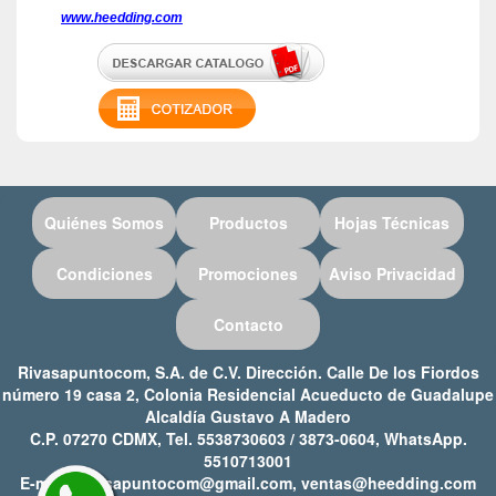
www.heedding.com
Quiénes Somos
Productos
Hojas Técnicas
Condiciones
Promociones
Aviso Privacidad
Contacto
Rivasapuntocom, S.A. de C.V. Dirección. Calle De los Fiordos
número 19 casa 2, Colonia Residencial Acueducto de Guadalupe
Alcaldía Gustavo A Madero
C.P. 07270 CDMX, Tel. 5538730603 / 3873-0604, WhatsApp.
5510713001
E-mail: rivasapuntocom@gmail.com, ventas@heedding.com