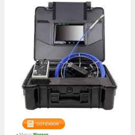
•
Wopson
Marca: