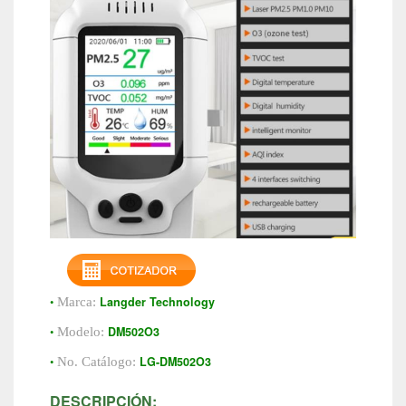
•
Langder Technology
Marca:
•
DM502O3
Modelo:
•
LG-DM502O3
No. Catálogo:
DESCRIPCIÓN: