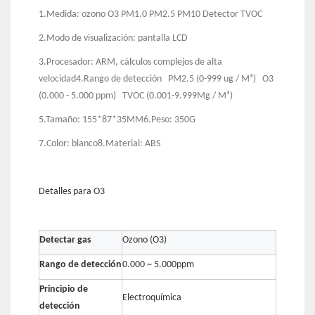
1.Medida: ozono O3 PM1.0 PM2.5 PM10 Detector TVOC
2.Modo de visualización: pantalla LCD
3.Procesador: ARM, cálculos complejos de alta
velocidad4.Rango de detección PM2.5 (0-999 ug / M³) O3
(0.000 - 5.000 ppm) TVOC (0.001-9.999Mg / M³)
5.Tamaño: 155*87*35MM6.Peso: 350G
7.Color: blanco8.Material: ABS
Detalles para O3
Detectar gas
Ozono (O3)
Rango de detección
0.000 ~ 5.000ppm
Principio de
Electroquímica
detección