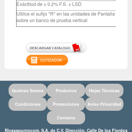
Exáctitud de ± 0.2% F.S. ± LSD
Utilice el sufijo "R" en las unidades de Pantalla revers
sobre un banco de prueba vertical
Quiénes Somos
Productos
Hojas Técnicas
Condiciones
Promociones
Aviso Privacidad
Contacto
Rivasapuntocom, S.A. de C.V. Dirección. Calle De los Fiordos