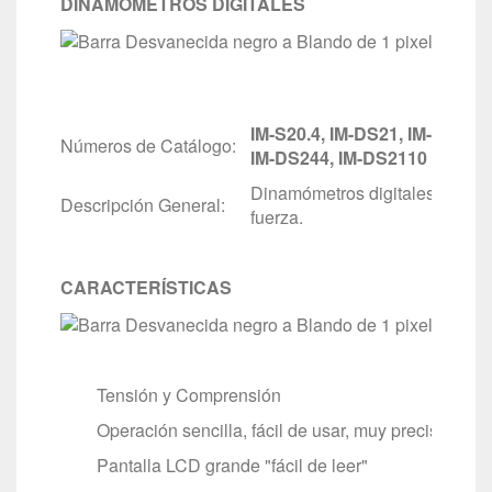
DINAMÓMETROS DIGITALES
IM-S20.4, IM-DS21, IM-DS24, 
Números de Catálogo:
IM-DS244, IM-DS2110
y
IM-D
Dinamómetros digitales serie D
Descripción General:
fuerza.
CARACTERÍSTICAS
Tensión y Comprensión
Operación sencilla, fácil de usar, muy preciso
Pantalla LCD grande "fácil de leer"