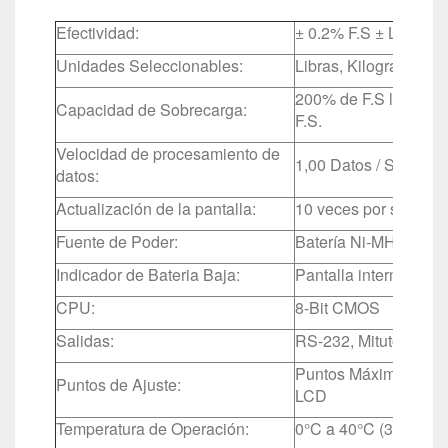
Efectividad:
± 0.2% F.S ± LSD
Unidades Seleccionables:
Libras, Kilogramos o
200% de F.S la Panta
Capacidad de Sobrecarga:
F.S.
Velocidad de procesamiento de
1,00 Datos / Segundo 
datos:
Actualización de la pantalla:
10 veces por segund
Fuente de Poder:
Batería Ni-MH recarg
Indicador de Bateria Baja:
Pantalla intermitente 
CPU:
8-Bit CMOS
Salidas:
RS-232, Mitutoyo Dig
Puntos Máximo y Mín
Puntos de Ajuste:
LCD
Temperatura de Operación:
0°C a 40°C (32°F a 1