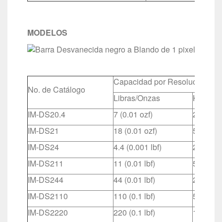
MODELOS
Capacidad por Resolución
No. de Catálogo
Libras/Onzas
Kilogra
IM-DS20.4
7 (0.01 ozf)
200 gf (
IM-DS21
18 (0.01 ozf)
500 gf (0
IM-DS24
4.4 (0.001 lbf)
2,000 (0
IM-DS211
11 (0.01 lbf)
5,000 (0
IM-DS244
44 (0.01 lbf)
20 (0.01
IM-DS2110
110 (0.1 lbf)
50 (0.01
IM-DS2220
220 (0.1 lbf)
100 (0.1