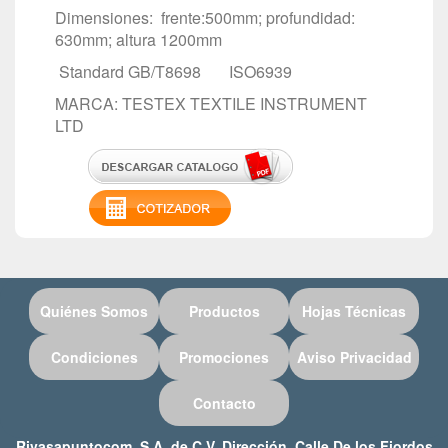
Dimensiones: frente:500mm; profundidad:
630mm; altura 1200mm
Standard GB/T8698 ISO6939
MARCA: TESTEX TEXTILE INSTRUMENT
LTD
Quiénes Somos
Productos
Hojas Técnicas
Condiciones
Promociones
Aviso Privacidad
Contacto
Rivasapuntocom, S.A. de C.V. Dirección. Calle De los Fiordos