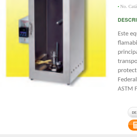
•
No. Cat
DESCRI
Este e
flamabi
princip
transpo
protec
Federa
ASTM F