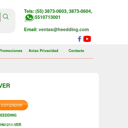
Tels: (55) 3873-0603, 3873-0604,
5510713001
Email:
ventas@heedding.com
Promociones
Aviso Privacidad
Contacto
-VER
HEEDDING
H61211-VER
: