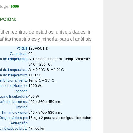
9065
álogo:
PCIÓN:
il en centros de estudios, universidades, institutos de investiga
ñías industriales y minería, para el análisis de cenizas y otros
Voltaje:
120V/50 Hz.
Capacidad:
65 L
lo de temperatura:
A: Como incubadora: Temp. Ambiente + 5° C ~ 80° C B: Como 
5° C ~ 250° C.
ad de temperatura:
A: ± 0.5°C. B: ± 1.0° C.
n de temperatura:
± 0.1° C.
e funcionamiento:
Temp. 5 – 35° C.
ia como Horno de
1600 W.
secado:
 como Incubadora:
400 W.
año de la cámara
400 x 360 x 450 mm.
interna:
Tamaño exterior:
540 x 540 x 830 mm.
Carga máxima por
15 kg x 2 para una configuración estándar.
entrepaño:
 neto/peso bruto:
47 / 60 kg.