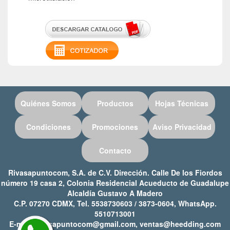
Quiénes Somos
Productos
Hojas Técnicas
Condiciones
Promociones
Aviso Privacidad
Contacto
Rivasapuntocom, S.A. de C.V. Dirección. Calle De los Fiordos
número 19 casa 2, Colonia Residencial Acueducto de Guadalupe
Alcaldía Gustavo A Madero
C.P. 07270 CDMX, Tel. 5538730603 / 3873-0604, WhatsApp.
5510713001
E-mail: rivasapuntocom@gmail.com, ventas@heedding.com