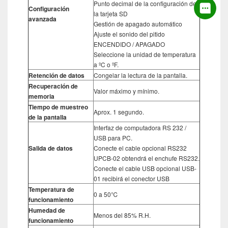
Punto decimal de la configuración de
Configuración
la tarjeta SD
avanzada
Gestión de apagado automático
Ajuste el sonido del pitido
ENCENDIDO / APAGADO
Seleccione la unidad de temperatura
a ºC o ºF.
Retención de datos
Congelar la lectura de la pantalla.
Recuperación de
Valor máximo y mínimo.
memoria
Tiempo de muestreo
Aprox. 1 segundo.
de la pantalla
Interfaz de computadora RS 232 /
USB para PC.
Salida de datos
Conecte el cable opcional RS232
UPCB-02 obtendrá el enchufe RS232.
Conecte el cable USB opcional USB-
01 recibirá el conector USB
Temperatura de
0 a 50℃
funcionamiento
Humedad de
Menos del 85% R.H.
funcionamiento