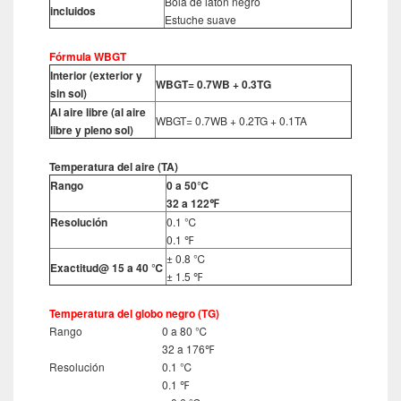
Bola de latón negro
incluidos
Estuche suave
Fórmula WBGT
Interior (exterior y
WBGT= 0.7WB + 0.3TG
sin sol)
Al aire libre (al aire
WBGT= 0.7WB + 0.2TG + 0.1TA
libre y pleno sol)
Temperatura del aire (TA)
Rango
0 a 50℃
32 a 122℉
Resolución
0.1 ℃
0.1 ℉
± 0.8 ℃
Exactitud@ 15 a 40 ℃
± 1.5 ℉
Temperatura del globo negro (TG)
Rango
0 a 80 ℃
32 a 176℉
Resolución
0.1 ℃
0.1 ℉