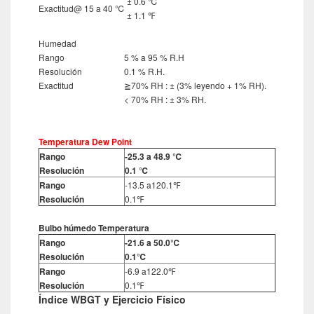
± 0.6 ℃
Exactitud@ 15 a 40 ℃
± 1.1 ℉
Humedad
Rango
5 % a 95 % R.H
Resolución
0.1 % R.H.
Exactitud
≧70% RH : ± (3% leyendo + 1% RH).
< 70% RH : ± 3% RH.
Temperatura Dew Point
Rango
-25.3 a 48.9 ℃
Resolución
0.1 ℃
Rango
-13.5 a120.1℉
Resolución
0.1℉
Bulbo húmedo Temperatura
Rango
-21.6 a 50.0℃
Resolución
0.1℃
Rango
-6.9 a122.0℉
Resolución
0.1℉
Índice WBGT y Ejercicio Físico