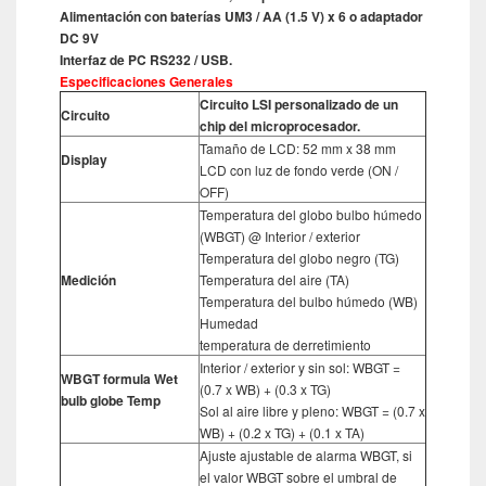
Alimentación con baterías UM3 / AA (1.5 V) x 6 o adaptador
DC 9V
Interfaz de PC RS232 / USB.
Especificaciones Generales
Circuito LSI personalizado de un
Circuito
chip del microprocesador.
Tamaño de LCD: 52 mm x 38 mm
Display
LCD con luz de fondo verde (ON /
OFF)
Temperatura del globo bulbo húmedo
(WBGT) @ Interior / exterior
Temperatura del globo negro (TG)
Medición
Temperatura del aire (TA)
Temperatura del bulbo húmedo (WB)
Humedad
temperatura de derretimiento
Interior / exterior y sin sol: WBGT =
WBGT formula Wet
(0.7 x WB) + (0.3 x TG)
bulb globe Temp
Sol al aire libre y pleno: WBGT = (0.7 x
WB) + (0.2 x TG) + (0.1 x TA)
Ajuste ajustable de alarma WBGT, si
el valor WBGT sobre el umbral de