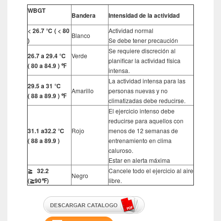
WBGT
Bandera
Intensidad de la actividad
< 26.7 ℃ ( < 80
Actividad normal
Blanco
)
Se debe tener precaución
Se requiere discreción al
26.7 a 29.4 ℃
Verde
planificar la actividad física
( 80 a 84.9 ) ℉
intensa.
La actividad intensa para las
29.5 a 31 ℃
Amarillo
personas nuevas y no
( 88 a 89.9 ) ℉
climatizadas debe reducirse.
El ejercicio intenso debe
reducirse para aquellos con
31.1 a32.2 ℃
Rojo
menos de 12 semanas de
( 88 a 89.9 )
entrenamiento en clima
caluroso.
Estar en alerta máxima
≧
32.2
Cancele todo el ejercicio al aire
Negro
(
≧
90℉)
libre.