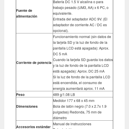
Batería DC 1.5 V alcalina o para
trabajo pesado (UM3, AA) x 6 PC, o
Fuente de
equivalente.
alimentación
Entrada del adaptador ADC 9V. (El
adaptador de corriente AC / DC es
opcional).
Funcionamiento normal (sin datos de
la tarjeta SD y la luz de fondo de la
pantalla LCD está apagada): Aprox.
DC 5 mA
Cuando la tarjeta SD guarda los datos
Corriente de potencia
y la luz de fondo de la pantalla LCD
está apagada): Aprox. DC 25 mA
Si la luz de fondo de la pantalla LCD
está encendida, el consumo de
energía aumentará aprox. 11 mA
Peso
489 g/1.08 LB
Medidor 177 x 68 x 45 mm
Dimensiones
Bola de latón negro (7.0 x 2.7x 1.9
pulgadas) Redonda, 75 mm de
diámetro
Manual de instrucciones
Accesorios estándar