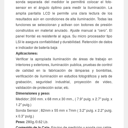
sonda separada del medidor le permitirá colocar el foto-
sensor en el ángulo óptimo para medir la iluminación. La
amplia pantalla LCD le permite una clara lectura de los
resultados aún en condiciones de alta iluminación. Todas las
funciones se seleccionan y activan con botones de presión
construidos en material anulado. Ajuste manual a “cero”. El
panel frontal es resistente al agua. Su micro procesador tipo
LSI le asegura confiabilidad y durabilidad. Retención de datos
e indicador de batería baja
Aplicaciones:
Verificar la apropiada iluminación de áreas de trabajo en
interiores y exteriores, iluminación publica, pruebas de control
de calidad en la fabricación de lámparas y bombillas,
verificación de iluminación en estudios fotográficos y sets de
grabación, seguridad industrial, proyección de video,
validación de protección solar, etc.
Dimensiones y peso:
Medidor; 200 mm. x 68 mm.x 30 mm., ( 7.9" pulg. x 2.7" pulg. x
1.2" pulg.)
Sonda Sensor ; 82mm x 55 mm x 7mm ( 3.2" pulg. x 2.2" pulg.
x 0.3" pulg.)
Peso:
280g./0.62 Lb.
Contenido de la Caja:
Equipo de medición y sonda con cable.