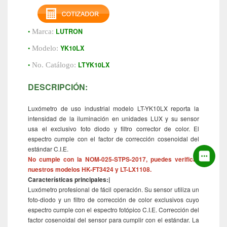
•
LUTRON
Marca:
•
YK10LX
Modelo:
•
LTYK10LX
No. Catálogo:
DESCRIPCIÓN:
Luxómetro de uso industrial modelo LT-YK10LX reporta la
intensidad de la iluminación en unidades LUX y su sensor
usa el exclusivo foto diodo y filtro corrector de color. El
espectro cumple con el factor de corrección cosenoidal del
estándar C.I.E.
No c
umple con la NOM-025-STPS-2017, puedes verificar
nuestros modelos HK-FT3424 y LT-LX1108.
Características principales:|
Luxómetro profesional de fácil operación. Su sensor utiliza un
foto-diodo y un filtro de corrección de color exclusivos cuyo
espectro cumple con el espectro fotópico C.I.E. Corrección del
factor cosenoidal del sensor para cumplir con el estándar. La