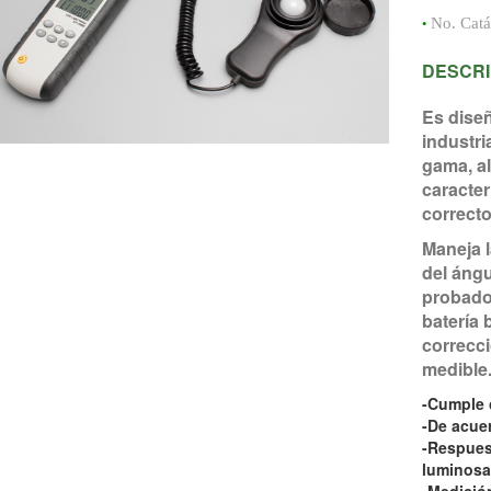
•
No. Cat
DESCRI
Es diseñ
industri
gama, al
caracter
correct
Maneja l
del ángu
probado
batería 
correcci
medible
-Cumple 
-De acue
-Respuest
luminosa