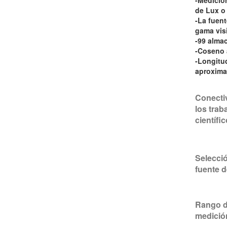
-Medició
de Lux o
-La fuent
gama visi
-99 alma
-Coseno 
-Longitud
aproxima
Conecti
los trab
científi
Selecci
fuente d
Rango 
medició