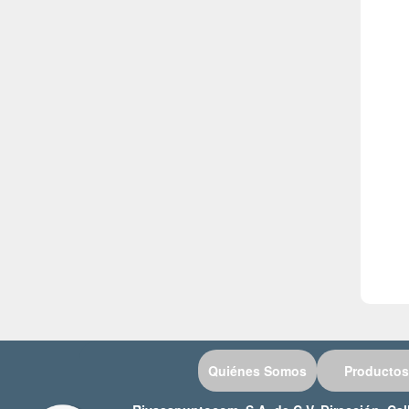
CALORIMETROS
CAMARA DE TRASLADO
CAMARAS CLIMATICAS
CAMARAS DE CHOQUE TERMICO
CAMARAS DE ELECTROFORESIS
CAMARAS DE NIEBLA SALINA
CAMARAS DE PRUEBA ARENA Y POLVO
CAMARAS DE RESISTENCIA A LA INTEMPERIE
CAMARAS PARA MICROSCOPIO
CAMARAS TERMOGRAFICAS
CAMPANAS
CARTAS MUNSELL
Quiénes Somos
Productos
CENTRIFUGAS