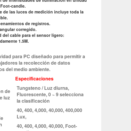
n de intensidades de iluminación en unidad
 Foot-candle.
e de las luces de medición incluye toda la
ble.
cenamientos de registros.
angular corregido.
 del cable para el sensor ligero:
damente 1.5M.
vidad para PC diseñado para permitir a
ajadores la recolección de datos
cos del medio ambiente.
Especificaciones
Tungsteno / Luz diurna,
ón de
Fluorescente, 0 ~ 9 selecciona
e luz
la clasificación
40, 400, 4,000, 40,000, 400,000
Lux,
de
n
40, 400, 4,000, 40,000, Foot-