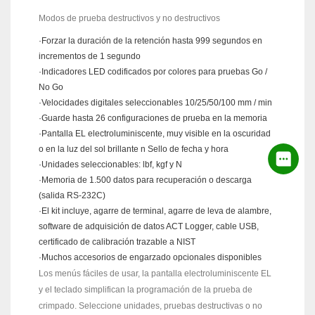
Modos de prueba destructivos y no destructivos
·Forzar la duración de la retención hasta 999 segundos en
incrementos de 1 segundo
·Indicadores LED codificados por colores para pruebas Go /
No Go
·Velocidades digitales seleccionables 10/25/50/100 mm / min
·Guarde hasta 26 configuraciones de prueba en la memoria
·Pantalla EL electroluminiscente, muy visible en la oscuridad
o en la luz del sol brillante n Sello de fecha y hora
·Unidades seleccionables: lbf, kgf y N
·Memoria de 1.500 datos para recuperación o descarga
(salida RS-232C)
·El kit incluye, agarre de terminal, agarre de leva de alambre,
software de adquisición de datos ACT Logger, cable USB,
certificado de calibración trazable a NIST
·Muchos accesorios de engarzado opcionales disponibles
Los menús fáciles de usar, la pantalla electroluminiscente EL
y el teclado simplifican la programación de la prueba de
crimpado. Seleccione unidades, pruebas destructivas o no