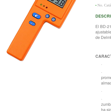
•
No. Cat
DESCRI
El BD-21
ajustabl
de Delm
CARACT
· Pan
· Al
prome
alma
· Ch
· Pun
zumb
ha si