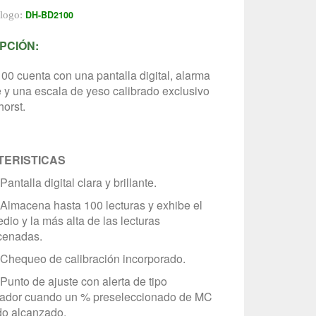
DH-BD2100
álogo:
PCIÓN:
00 cuenta con una pantalla digital, alarma
e y una escala de yeso calibrado exclusivo
horst.
ERISTICAS
talla digital clara y brillante.
macena hasta 100 lecturas y exhibe el
dio y la más alta de las lecturas
cenadas.
equeo de calibración incorporado.
to de ajuste con alerta de tipo
ador cuando un % preseleccionado de MC
do alcanzado.