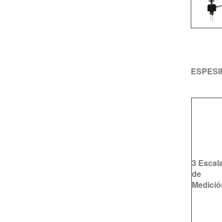
ESPESI
3 Escal
de
Medició