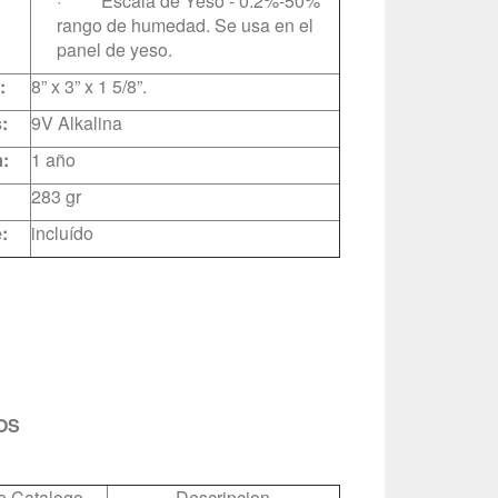
· Escala de Yeso - 0.2%-50%
rango de humedad. Se usa en el
panel de yeso.
:
8” x 3” x 1 5/8”.
:
9V Alkalina
:
1 año
283 gr
:
incluído
OS
e Catalogo
Descripcion