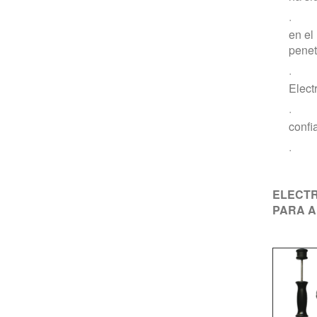
· Cla
en el
penet
· Co
Elect
· Di
confi
· Mal
ELECTR
PARA A