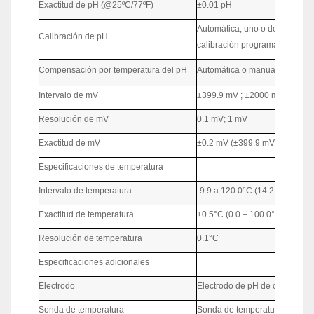
Exactitud de pH (@25ºC/77ºF)
±0.01 pH
Automática, uno o dos puntos 
Calibración de pH
calibración programadas (pH 4.
Compensación por temperatura del pH
Automática o manual desde -9
Intervalo de mV
±399.9 mV ; ±2000 mV
Resolución de mV
0.1 mV; 1 mV
Exactitud de mV
±0.2 mV (±399.9 mV); ±1 mV 
Especificaciones de temperatura
Intervalo de temperatura
-9.9 a 120.0°C (14.2 a 248.0°F
Exactitud de temperatura
±0.5°C (0.0 – 100.0°C); ±1°C (
Resolución de temperatura
0.1°C
Especificaciones adicionales
Electrodo
Electrodo de pH de cuerpo de 
Sonda de temperatura
Sonda de temperatura de acer