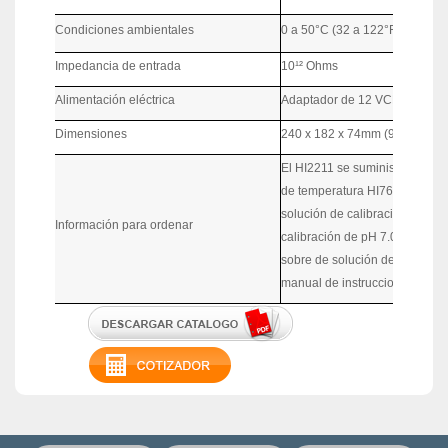
Condiciones ambientales
0 a 50°C (32 a 122°F; 273 a 
Impedancia de entrada
10¹² Ohms
Alimentación eléctrica
Adaptador de 12 VCD (incluid
Dimensiones
240 x 182 x 74mm (9.4 x 7.1 x 
El HI2211 se suministra con e
de temperatura HI7662, sujeta
solución de calibración de pH
Información para ordenar
calibración de pH 7.01 HI70007
sobre de solución de limpiez
manual de instrucciones.