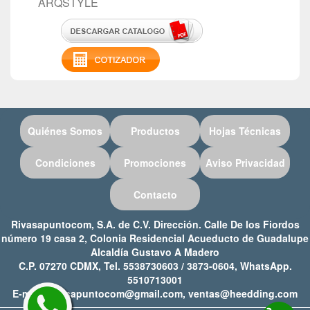
ARQSTYLE
Quiénes Somos
Productos
Hojas Técnicas
Condiciones
Promociones
Aviso Privacidad
Contacto
Rivasapuntocom, S.A. de C.V. Dirección. Calle De los Fiordos
número 19 casa 2, Colonia Residencial Acueducto de Guadalupe
Alcaldía Gustavo A Madero
C.P. 07270 CDMX, Tel. 5538730603 / 3873-0604, WhatsApp.
5510713001
E-mail: rivasapuntocom@gmail.com, ventas@heedding.com