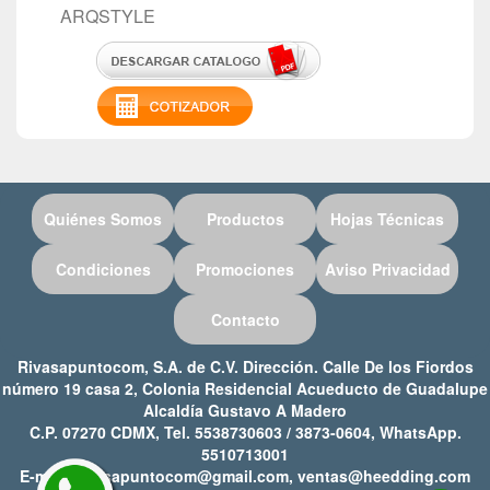
ARQSTYLE
Quiénes Somos
Productos
Hojas Técnicas
Condiciones
Promociones
Aviso Privacidad
Contacto
Rivasapuntocom, S.A. de C.V. Dirección. Calle De los Fiordos
número 19 casa 2, Colonia Residencial Acueducto de Guadalupe
Alcaldía Gustavo A Madero
C.P. 07270 CDMX, Tel. 5538730603 / 3873-0604, WhatsApp.
5510713001
E-mail: rivasapuntocom@gmail.com, ventas@heedding.com