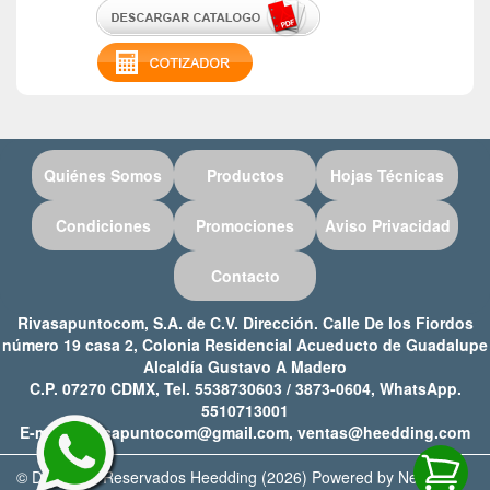
Quiénes Somos
Productos
Hojas Técnicas
Condiciones
Promociones
Aviso Privacidad
Contacto
Rivasapuntocom, S.A. de C.V. Dirección. Calle De los Fiordos
número 19 casa 2, Colonia Residencial Acueducto de Guadalupe
Alcaldía Gustavo A Madero
C.P. 07270 CDMX, Tel. 5538730603 / 3873-0604, WhatsApp.
5510713001
E-mail: rivasapuntocom@gmail.com, ventas@heedding.com
© Derechos Reservados Heedding (2026) Powered by Netweb