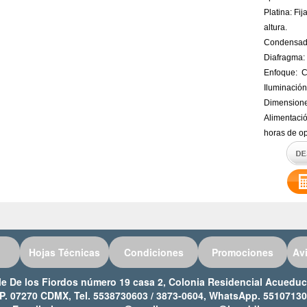
Platina: Fi
altura.
Condensado
Diafragma: 
Enfoque: Co
Iluminació
Dimensione
Alimentació
horas de o
Hojas Técnicas
Condiciones
Promociones
Av
lle De los Fiordos número 19 casa 2, Colonia Residencial Acued
P. 07270 CDMX, Tel. 5538730603 / 3873-0604, WhatsApp. 5510713