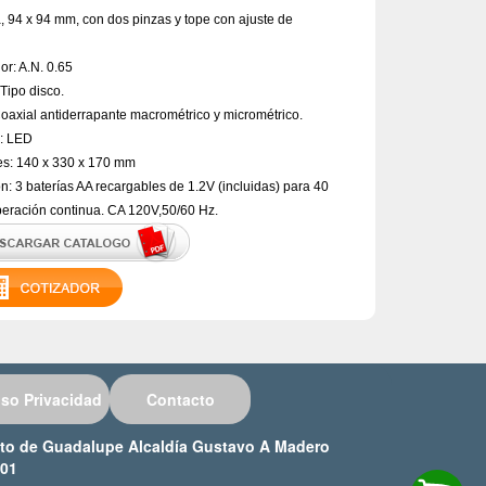
ja, 94 x 94 mm, con dos pinzas y tope con ajuste de
r: A.N. 0.65
Tipo disco.
axial antiderrapante macrométrico y micrométrico.
n: LED
s: 140 x 330 x 170 mm
n: 3 baterías AA recargables de 1.2V (incluidas) para 40
peración continua. CA 120V,50/60 Hz.
iso Privacidad
Contacto
ucto de Guadalupe Alcaldía Gustavo A Madero
001