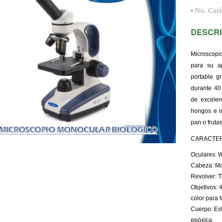
•
No. Cat
DESCRI
Microscopi
para su ap
portable g
durante 40
de excelen
hongos e i
pan o frutas
CARACTER
Oculares: 
Cabeza: Mon
Revolver: T
Objetivos: 4
color para f
Cuerpo: Est
epóxica.