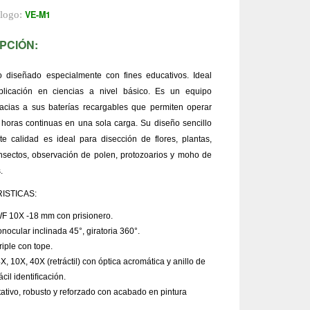
VE-M1
álogo:
PCIÓN:
o diseñado especialmente con fines educativos. Ideal
licación en ciencias a nivel básico. Es un equipo
racias a sus baterías recargables que permiten operar
 horas continuas en una sola carga. Su diseño sencillo
te calidad es ideal para disección de flores, plantas,
nsectos, observación de polen, protozoarios y moho de
.
ISTICAS:
WF 10X -18 mm con prisionero.
ocular inclinada 45°, giratoria 360°.
riple con tope.
X, 10X, 40X (retráctil) con óptica acromática y anillo de
ácil identiﬁcación.
ativo, robusto y reforzado con acabado en pintura