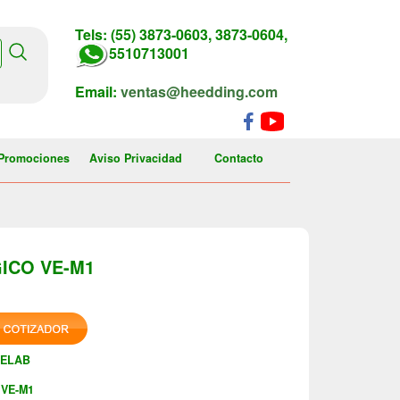
Tels: (55) 3873-0603, 3873-0604,
5510713001
Email:
ventas@heedding.com
Promociones
Aviso Privacidad
Contacto
ICO VE-M1
VELAB
VE-M1
: