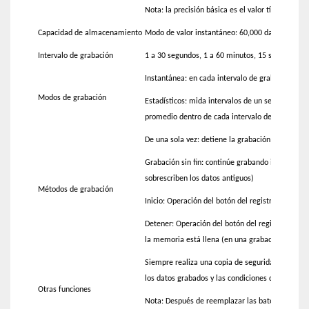
Nota: la precisión básica es el valor típico, cons
Capacidad de almacenamiento
Modo de valor instantáneo: 60,000 datos, modo d
Intervalo de grabación
1 a 30 segundos, 1 a 60 minutos, 15 selecciones
Instantánea: en cada intervalo de grabación
Modos de grabación
Estadísticos: mida intervalos de un segundo y r
promedio dentro de cada intervalo de grabación
De una sola vez: detiene la grabación cuando la
Grabación sin fin: continúe grabando incluso cu
sobrescriben los datos antiguos)
Métodos de grabación
Inicio: Operación del botón del registrador o t
Detener: Operación del botón del registrador o
la memoria está llena (en una grabación de una 
Siempre realiza una copia de seguridad de los ú
los datos grabados y las condiciones de configur
Otras funciones
Nota: Después de reemplazar las baterías en 30