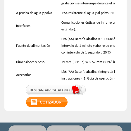
grabación se interrumpe durante el reemplazo de
A prueba de agua y polvo
IP54 resistente al agua y al polvo (EN60529) (con
Comunicaciones ópticas de infrarrojos con LR509
Interfaces
estándar).
LR6 (AA) Batería alcalina × 1, Duración de la ba
Fuente de alimentación
intervalo de 1 minuto y ahorro de energía automá
con intervalo de 1 segundo a 20°C)
Dimensiones y peso
79 mm (3.11 in) W × 57 mm (2.246 in) Alt × 28 m
LR6 (AA) Batería alcalina (integrada interna) ×
Accesorios
instrucciones × 1, Guía de operación × 1, Pata de