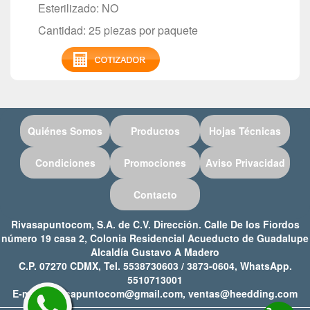
Esterilizado: NO
Cantidad: 25 piezas por paquete
Quiénes Somos
Productos
Hojas Técnicas
Condiciones
Promociones
Aviso Privacidad
Contacto
Rivasapuntocom, S.A. de C.V. Dirección. Calle De los Fiordos
número 19 casa 2, Colonia Residencial Acueducto de Guadalupe
Alcaldía Gustavo A Madero
C.P. 07270 CDMX, Tel. 5538730603 / 3873-0604, WhatsApp.
5510713001
E-mail: rivasapuntocom@gmail.com, ventas@heedding.com