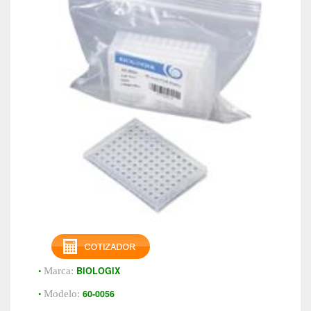
•
BIOLOGIX
Marca:
•
60-0056
Modelo: