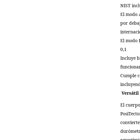
NIST inc
El modo A
por deba
internaci
El modo H
0,1
Incluye b
funciona
Cumple co
incluyen
Versátil
El cuerpo
PosiTect
convierte
durómetr
revestimi