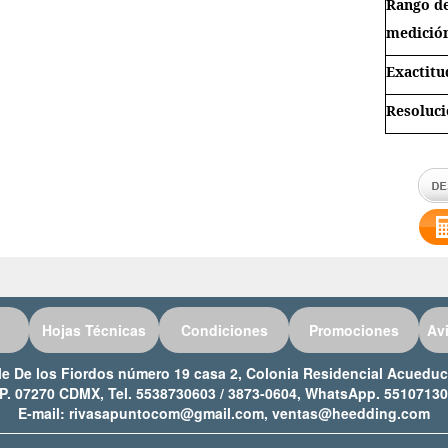
Rango d
medició
Exactitu
Resoluc
Hojas Técnicas
Condiciones
Promociones
Av
lle De los Fiordos número 19 casa 2, Colonia Residencial Acued
P. 07270 CDMX, Tel. 5538730603 / 3873-0604, WhatsApp. 5510713
E-mail: rivasapuntocom@gmail.com, ventas@heedding.com