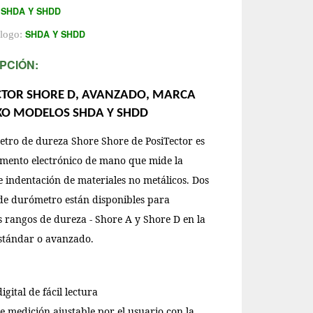
SHDA Y SHDD
:
SHDA Y SHDD
álogo:
PCIÓN:
CTOR SHORE D, AVANZADO, MARCA
KO MODELOS SHDA Y SHDD
etro de dureza Shore Shore de PosiTector es
umento electrónico de mano que mide la
 indentación de materiales no metálicos. Dos
de durómetro están disponibles para
s rangos de dureza - Shore A y Shore D en la
estándar o avanzado.
igital de fácil lectura
 medición ajustable por el usuario con la