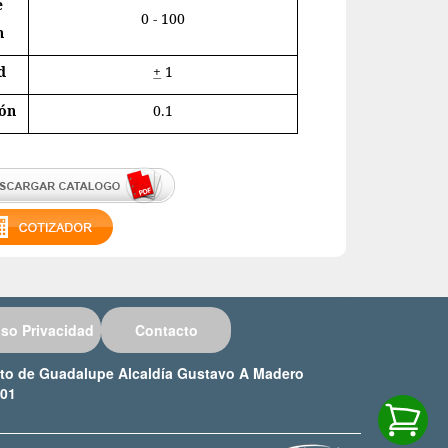
e
0 - 100
n
d
+
1
ión
0.1
iso Privacidad
Contacto
ucto de Guadalupe Alcaldía Gustavo A Madero
001