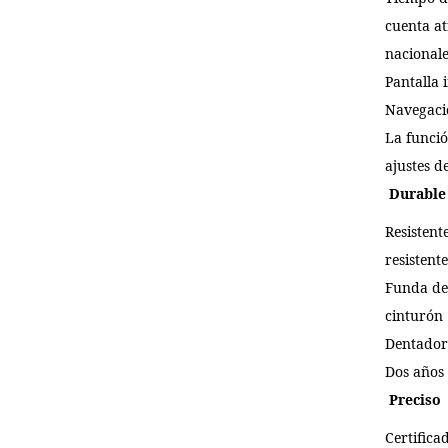
cuenta at
nacionale
Pantalla 
Navegaci
La funci
ajustes d
Durable
Resistent
resistent
Funda de
cinturón
Dentador
Dos años 
Preciso
Certifica