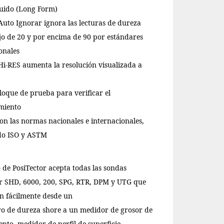
luido (Long Form)
uto Ignorar ignora las lecturas de dureza
jo de 20 y por encima de 90 por estándares
onales
i-RES aumenta la resolución visualizada a
loque de prueba para verificar el
miento
n las normas nacionales e internacionales,
do ISO y ASTM
 de PosiTector acepta todas las sondas
or SHD, 6000, 200, SPG, RTR, DPM y UTG que
n fácilmente desde un
o de dureza shore a un medidor de grosor de
ento, medidor de perfil de superficie,