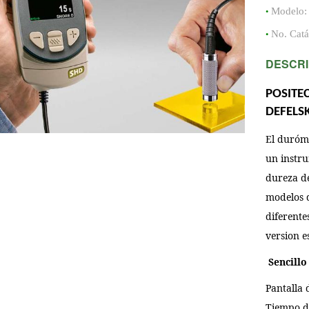
•
Modelo
•
No. Cat
DESCRI
POSITE
DEFELS
El duróm
un instr
dureza de
modelos 
diferente
version 
Sencillo
Pantalla d
Tiempo de