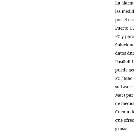
La alarma
las medid
por el us
Puerto US
PC y par
Solucione
datos du
PosiSoft 
puede acc
PC / Mac 
software 
Mac) para
de medici
Cuenta de
que ofre
grosor