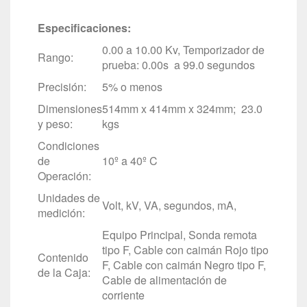
Especificaciones:
0.00 a 10.00 Kv, Temporizador de
Rango:
prueba: 0.00s a 99.0 segundos
Precisión:
5% o menos
Dimensiones
514mm x 414mm x 324mm; 23.0
y peso:
kgs
Condiciones
de
10º a 40º C
Operación:
Unidades de
Volt, kV, VA, segundos, mA,
medición:
Equipo Principal, Sonda remota
tipo F, Cable con caimán Rojo tipo
Contenido
F, Cable con caimán Negro tipo F,
de la Caja:
Cable de alimentación de
corriente