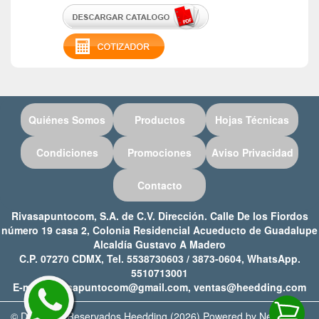
Quiénes Somos
Productos
Hojas Técnicas
Condiciones
Promociones
Aviso Privacidad
Contacto
Rivasapuntocom, S.A. de C.V. Dirección. Calle De los Fiordos
número 19 casa 2, Colonia Residencial Acueducto de Guadalupe
Alcaldía Gustavo A Madero
C.P. 07270 CDMX, Tel. 5538730603 / 3873-0604, WhatsApp.
5510713001
E-mail: rivasapuntocom@gmail.com, ventas@heedding.com
© Derechos Reservados Heedding (2026) Powered by Netweb