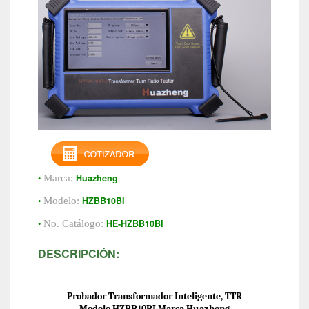
•
Huazheng
Marca:
•
HZBB10BI
Modelo:
•
HE-HZBB10BI
No. Catálogo:
DESCRIPCIÓN:
Probador Transformador Inteligente, TTR
Modelo HZBB10BI Marca Huazheng