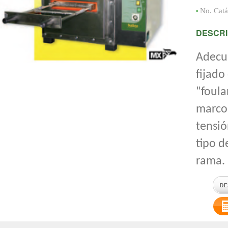
•
No. Cat
DESCRI
Adecua
fijado
"foula
marco 
tensió
tipo d
rama.