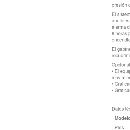
presión 
El siste
audibles 
alarma d
6 horas 
encendi
El gabin
recubrim
Opcional
• El equ
movimie
• Grafic
• Grafica
Datos té
Model
Pies