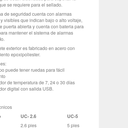
que se requiere para el sellado.
ma de seguridad cuenta con alarmas
y visibles que indican bajo o alto voltaje,
e puerta abierta y cuenta con bateria para
para mantener el sistema de alarmas
do.
ete exterior es fabricado en acero con
iento epoxipoliester.
es:
ipo puede tener ruedas para fácil
nto
ador de temperatura de 7, 24 o 30 días
dor digital con salida USB.
cnicos
o
UC- 2.6
UC-5
UC-11
2.6 pies
5 pies
11 pies