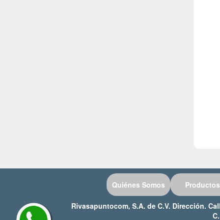
COLORIMETRO
CONGELADORES
CONSISTOMETROS
CONTADOR DE COLONIAS
CONTADORES DE PARTICULAS
CONTENEDORES DE NITROGENO
COPA ABIERTA DE CLEVELAND
CRIOSCOPOS
CRIOSTATOS
CROMATOGRAFIA LIQUIDA HPLC
CROMATOGRAFO DE GASES
Quiénes Somos
Productos
DENSITOMETROS
Rivasapuntocom, S.A. de C.V. Dirección. Ca
DESECADORES
C.