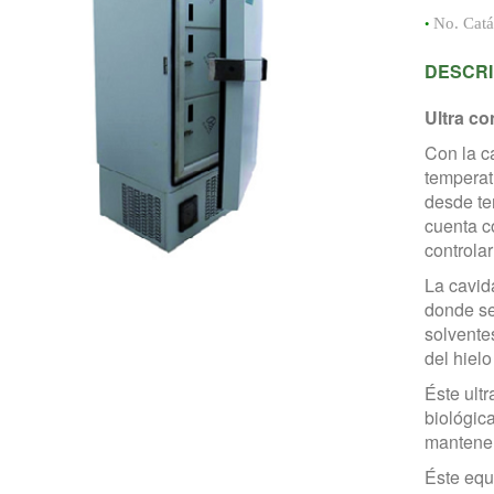
•
No. Cat
DESCRI
Ultra co
Con la c
temperat
desde te
cuenta c
controla
La cavid
donde se
solvente
del hielo
Éste ult
biológic
mantener
Éste equ