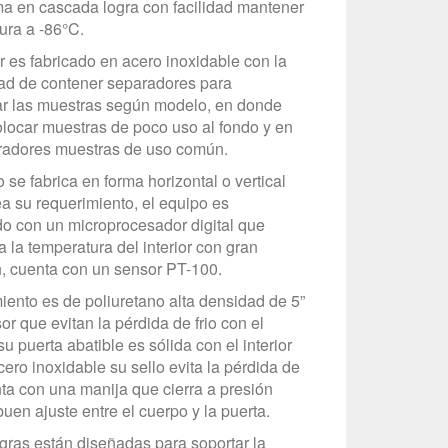
ma en cascada logra con facilidad mantener
ura a -86°C.
or es fabricado en acero inoxidable con la
dad de contener separadores para
 las muestras según modelo, en donde
locar muestras de poco uso al fondo y en
radores muestras de uso común.
 se fabrica en forma horizontal o vertical
a su requerimiento, el equipo es
do con un microprocesador digital que
a la temperatura del interior con gran
n, cuenta con un sensor PT-100.
miento es de poliuretano alta densidad de 5”
r que evitan la pérdida de frio con el
 su puerta abatible es sólida con el interior
cero inoxidable su sello evita la pérdida de
enta con una manija que cierra a presión
uen ajuste entre el cuerpo y la puerta.
gras están diseñadas para soportar la