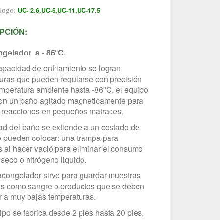
UC- 2.6,UC-5,UC-11,UC-17.5
álogo:
PCIÓN:
ngelador a - 86°C.
apacidad de enfriamiento se logran
uras que pueden regularse con precisión
mperatura ambiente hasta -86ºC, el equipo
on un baño agitado magneticamente para
r reacciones en pequeños matraces.
ad del baño se extiende a un costado de
 pueden colocar: una trampa para
s al hacer vació para eliminar el consumo
 seco o nitrógeno liquido.
racongelador sirve para guardar muestras
as como sangre o productos que se deben
 a muy bajas temperaturas.
ipo se fabrica desde 2 pies hasta 20 pies,