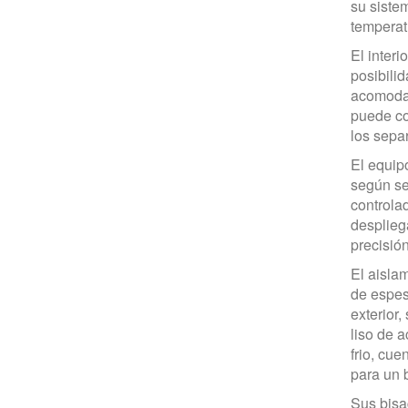
su siste
temperat
El interi
posibili
acomodar
puede co
los sepa
El equipo
según se
controla
desplieg
precisió
El aisla
de espeso
exterior,
liso de a
frio, cu
para un b
Sus bisa