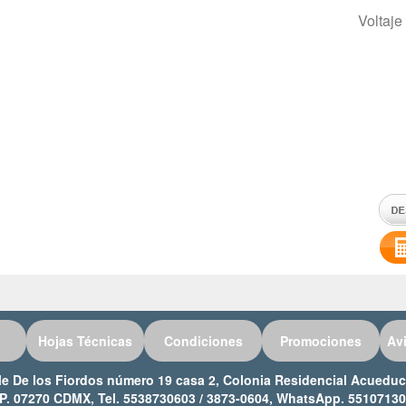
Voltaje
Hojas Técnicas
Condiciones
Promociones
Av
lle De los Fiordos número 19 casa 2, Colonia Residencial Acued
P. 07270 CDMX, Tel. 5538730603 / 3873-0604, WhatsApp. 5510713