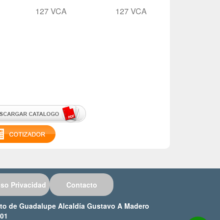
127 VCA
127 VCA
127 VCA
iso Privacidad
Contacto
ucto de Guadalupe Alcaldía Gustavo A Madero
001