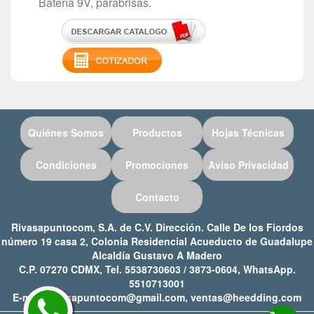
Batería 9V, parabrisas.
Quiénes Somos
Productos
Hojas Técnicas
Condiciones
Promociones
Aviso Privacidad
Contacto
Rivasapuntocom, S.A. de C.V. Dirección. Calle De los Fiordos
número 19 casa 2, Colonia Residencial Acueducto de Guadalupe
Alcaldía Gustavo A Madero
C.P. 07270 CDMX, Tel. 5538730603 / 3873-0604, WhatsApp.
5510713001
E-mail: rivasapuntocom@gmail.com, ventas@heedding.com