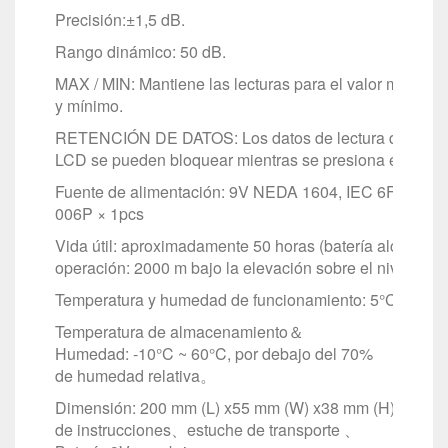
Precisión:±1,5 dB.
Rango dinámico: 50 dB.
MAX / MIN: Mantiene las lecturas para el valor máximo
y mínimo.
RETENCIÓN DE DATOS: Los datos de lectura que se mu
LCD se pueden bloquear mientras se presiona el botón
Fuente de alimentación: 9V NEDA 1604, IEC 6F22, bat
006P × 1pcs
Vida útil: aproximadamente 50 horas (batería alcalina).
operación: 2000 m bajo la elevación sobre el nivel del 
Temperatura y humedad de funcionamiento: 5°C ~ 40°
Temperatura de almacenamiento＆
Humedad: ‑10°C ~ 60°C, por debajo del 70%
de humedad relativa。
Dimensión: 200 mm (L) x55 mm (W) x38 mm (H). Peso: al
de instrucciones、estuche de transporte 、